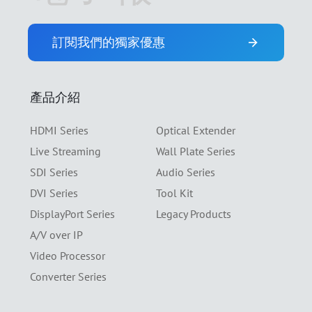
訂閱我們的獨家優惠
產品介紹
HDMI Series
Optical Extender
Live Streaming
Wall Plate Series
SDI Series
Audio Series
DVI Series
Tool Kit
DisplayPort Series
Legacy Products
A/V over IP
Video Processor
Converter Series