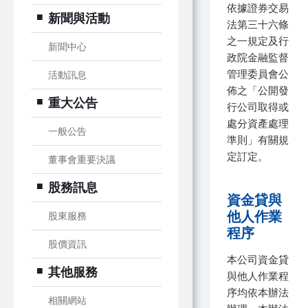
務
依據證券交易
序
新聞與活動
業
法第三十六條
務
之一規定及行
新聞中心
管
政院金融監督
理
管理委員會公
活動訊息
辦
佈之「公開發
重大公告
法
行公司取得或
處分資產處理
一般公告
準則」有關規
定訂定。
董事會重要決議
股務訊息
資金貸與
他人作業
股東服務
程序
股價資訊
本公司資金貸
其他服務
與他人作業程
序均依本辦法
相關網站