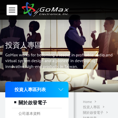
投資人專區
GoMax works for becoming a leader in profitable audio and
virtual system design and a pioneer in developing
innovative high-end products in Taiwan.
投資人專區列表
>
關於啟發電子
Home
>
投資人專區
>
關於啟發電子
公司基本資料