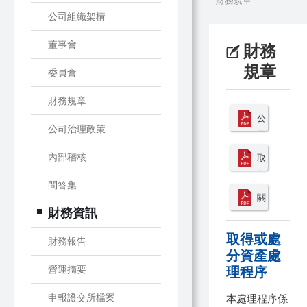
財務規章
公司組織架構
董事會
財務
規章
委員會
財務規章
公
公司治理政策
司
章
內部稽核
取
程
得
問答集
或
關
處
財務資訊
係
分
人
取得或處
資
財務報告
相
分資產處
產
互
營運摘要
理程序
處
間
理
財
申報證交所檔案
本處理程序係
程